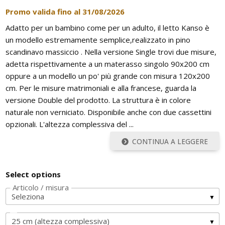
Promo valida fino al
31/08/2026
Pareti attrezzate
Adatto per un bambino come per un adulto, il letto Kanso è
Cucine
un modello estremamente semplice,realizzato in pino
scandinavo massiccio . Nella versione Single trovi due misure,
Materassi ad hoc
adetta rispettivamente a un materasso singolo 90x200 cm
oppure a un modello un po' più grande con misura 120x200
DISCIPLINE
cm. Per le misure matrimoniali e alla francese, guarda la
versione Double del prodotto. La struttura è in colore
Scuole / Operatori Shiatsu
naturale non verniciato. Disponibile anche con due cassettini
opzionali. L'altezza complessiva del ...
App Shiatsu e agopuntura
CONTINUA A LEGGERE
Yoga
Select options
OUTLET
Articolo / misura
Outlet