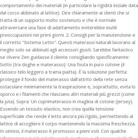
comportamento dei materiali (in particolare la rigidità iniziale data
dal cocco abbinato al lattice). Dire chiaramente ai clienti che si
tratta di un supporto molto sostenuto e che è normale
attraversare una fase di adattamento eviterebbe inutili
preoccupazioni nei primi giorni. 2. Consigli per la manutenzione e
il corretto "Sistema Letto": Questi materassi naturali lavorano al
meglio solo se abbinati agli accessori giusti. Sarebbe fantastico
se Vivere Zen guidasse il cliente consigliando specificamente:
Sotto (tra doghe e materasso): Una fouta in puro cotone (il
classico telo leggero a trama piatta). È la soluzione perfetta:
protegge il fondo del materasso dall'attrito della rete senza
ostacolare minimamente la traspirazione e, soprattutto, evita lo
sporco e i filamenti che rilasciano altri materiali più grezzi (come
la juta). Sopra: Un coprimaterasso in maglina di cotone (Jersey).
Essendo un tessuto elastico, non crea quella tensione
superficiale che rende il letto ancora più rigido, permettendo al
lattice di accogliere il corpo mantenendo la massima freschezza.
In sintesi, il materasso è promosso a pieni voti. Con qualche