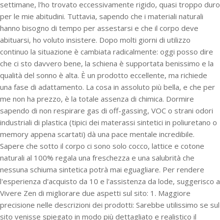
settimane, l'ho trovato eccessivamente rigido, quasi troppo duro
per le mie abitudini. Tuttavia, sapendo che i materiali naturali
hanno bisogno di tempo per assestarsi e che il corpo deve
abituarsi, ho voluto insistere. Dopo molti giorni di utilizzo
continuo la situazione è cambiata radicalmente: oggi posso dire
che ci sto davvero bene, la schiena è supportata benissimo e la
qualità del sonno è alta. È un prodotto eccellente, ma richiede
una fase di adattamento. La cosa in assoluto più bella, e che per
me non ha prezzo, è la totale assenza di chimica. Dormire
sapendo di non respirare gas di off-gassing, VOC o strani odori
industriali di plastica (tipici dei materassi sintetici in poliuretano o
memory appena scartati) dà una pace mentale incredibile.
Sapere che sotto il corpo ci sono solo cocco, lattice e cotone
naturali al 100% regala una freschezza e una salubrità che
nessuna schiuma sintetica potrà mai eguagliare. Per rendere
l'esperienza d'acquisto da 10 e l'assistenza da lode, suggerisco a
Vivere Zen di migliorare due aspetti sul sito: 1. Maggiore
precisione nelle descrizioni dei prodotti: Sarebbe utilissimo se sul
sito venisse spiegato in modo più dettagliato e realistico il