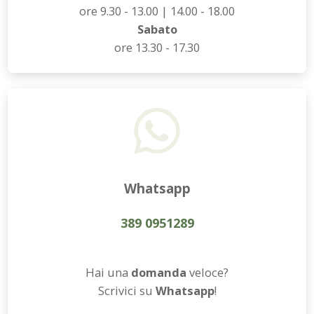
ore 9.30 - 13.00 | 14.00 - 18.00
Pareti attrezzate
Sabato
ore 13.30 - 17.30
Cucine
Materassi ad hoc
DISCIPLINE
Scuole / Operatori Shiatsu
App Shiatsu e agopuntura
Whatsapp
Yoga
389 0951289
OUTLET
Hai una
domanda
veloce?
Outlet
Scrivici su
Whatsapp
!