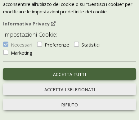
Giornale Bio
acconsentire all'utilizzo dei cookie o su "Gestisci i cookie" per
modificare le impostazioni predefinite dei cookie.
VIVERE ZEN
Informativa Privacy
Bio Arredamento
Impostazioni Cookie:
Vivere Zen è un marchio di Uketis srls
p.iva IT06473130828
Necessari
Preferenze
Statistici
Vieni a trovarci a
Torino
Marketing
Gestisci i Cookie
ACCETTA TUTTI
portale sviluppato con
Bill e-commerce
ACCETTA I SELEZIONATI
RIFIUTO