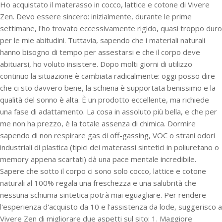
Ho acquistato il materasso in cocco, lattice e cotone di Vivere
Zen. Devo essere sincero: inizialmente, durante le prime
settimane, l'ho trovato eccessivamente rigido, quasi troppo duro
per le mie abitudini. Tuttavia, sapendo che i materiali naturali
hanno bisogno di tempo per assestarsi e che il corpo deve
abituarsi, ho voluto insistere. Dopo molti giorni di utilizzo
continuo la situazione è cambiata radicalmente: oggi posso dire
che ci sto davvero bene, la schiena è supportata benissimo e la
qualità del sonno è alta. È un prodotto eccellente, ma richiede
una fase di adattamento. La cosa in assoluto più bella, e che per
me non ha prezzo, è la totale assenza di chimica. Dormire
sapendo di non respirare gas di off-gassing, VOC o strani odori
industriali di plastica (tipici dei materassi sintetici in poliuretano o
memory appena scartati) dà una pace mentale incredibile.
Sapere che sotto il corpo ci sono solo cocco, lattice e cotone
naturali al 100% regala una freschezza e una salubrità che
nessuna schiuma sintetica potrà mai eguagliare. Per rendere
l'esperienza d'acquisto da 10 e l'assistenza da lode, suggerisco a
Vivere Zen di migliorare due aspetti sul sito: 1. Maggiore