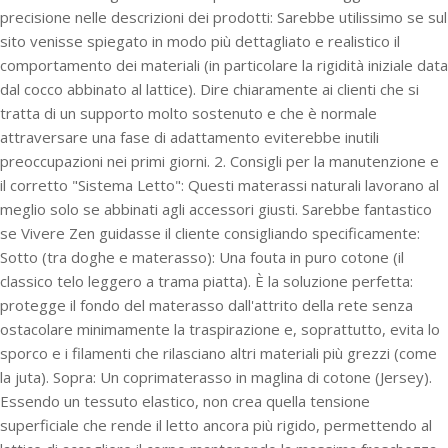
precisione nelle descrizioni dei prodotti: Sarebbe utilissimo se sul
sito venisse spiegato in modo più dettagliato e realistico il
comportamento dei materiali (in particolare la rigidità iniziale data
dal cocco abbinato al lattice). Dire chiaramente ai clienti che si
tratta di un supporto molto sostenuto e che è normale
attraversare una fase di adattamento eviterebbe inutili
preoccupazioni nei primi giorni. 2. Consigli per la manutenzione e
il corretto "Sistema Letto": Questi materassi naturali lavorano al
meglio solo se abbinati agli accessori giusti. Sarebbe fantastico
se Vivere Zen guidasse il cliente consigliando specificamente:
Sotto (tra doghe e materasso): Una fouta in puro cotone (il
classico telo leggero a trama piatta). È la soluzione perfetta:
protegge il fondo del materasso dall'attrito della rete senza
ostacolare minimamente la traspirazione e, soprattutto, evita lo
sporco e i filamenti che rilasciano altri materiali più grezzi (come
la juta). Sopra: Un coprimaterasso in maglina di cotone (Jersey).
Essendo un tessuto elastico, non crea quella tensione
superficiale che rende il letto ancora più rigido, permettendo al