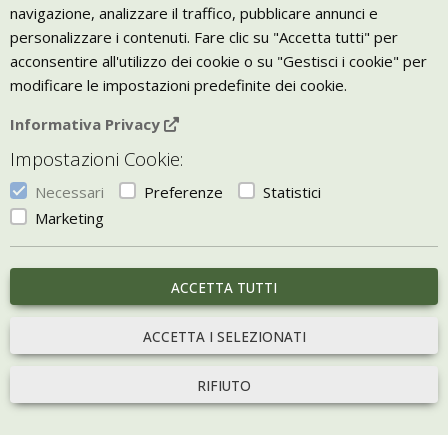
navigazione, analizzare il traffico, pubblicare annunci e
Trasporto
personalizzare i contenuti. Fare clic su "Accetta tutti" per
Giornale Bio
acconsentire all'utilizzo dei cookie o su "Gestisci i cookie" per
modificare le impostazioni predefinite dei cookie.
VIVERE ZEN
Informativa Privacy
Bio Arredamento
Impostazioni Cookie:
Vivere Zen è un marchio di Uketis srls
p.iva IT06473130828
Necessari
Preferenze
Statistici
Vieni a trovarci a
Torino
Marketing
Gestisci i Cookie
ACCETTA TUTTI
portale sviluppato con
Bill e-commerce
ACCETTA I SELEZIONATI
RIFIUTO