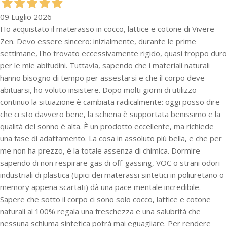
09 Luglio 2026
Ho acquistato il materasso in cocco, lattice e cotone di Vivere
Zen. Devo essere sincero: inizialmente, durante le prime
settimane, l'ho trovato eccessivamente rigido, quasi troppo duro
per le mie abitudini. Tuttavia, sapendo che i materiali naturali
hanno bisogno di tempo per assestarsi e che il corpo deve
abituarsi, ho voluto insistere. Dopo molti giorni di utilizzo
continuo la situazione è cambiata radicalmente: oggi posso dire
che ci sto davvero bene, la schiena è supportata benissimo e la
qualità del sonno è alta. È un prodotto eccellente, ma richiede
una fase di adattamento. La cosa in assoluto più bella, e che per
me non ha prezzo, è la totale assenza di chimica. Dormire
sapendo di non respirare gas di off-gassing, VOC o strani odori
industriali di plastica (tipici dei materassi sintetici in poliuretano o
memory appena scartati) dà una pace mentale incredibile.
Sapere che sotto il corpo ci sono solo cocco, lattice e cotone
naturali al 100% regala una freschezza e una salubrità che
nessuna schiuma sintetica potrà mai eguagliare. Per rendere