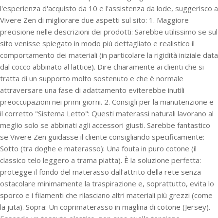
l'esperienza d'acquisto da 10 e l'assistenza da lode, suggerisco a
Vivere Zen di migliorare due aspetti sul sito: 1. Maggiore
precisione nelle descrizioni dei prodotti: Sarebbe utilissimo se sul
sito venisse spiegato in modo più dettagliato e realistico il
comportamento dei materiali (in particolare la rigidità iniziale data
dal cocco abbinato al lattice). Dire chiaramente ai clienti che si
tratta di un supporto molto sostenuto e che è normale
attraversare una fase di adattamento eviterebbe inutili
preoccupazioni nei primi giorni. 2. Consigli per la manutenzione e
il corretto "Sistema Letto": Questi materassi naturali lavorano al
meglio solo se abbinati agli accessori giusti. Sarebbe fantastico
se Vivere Zen guidasse il cliente consigliando specificamente:
Sotto (tra doghe e materasso): Una fouta in puro cotone (il
classico telo leggero a trama piatta). È la soluzione perfetta:
protegge il fondo del materasso dall'attrito della rete senza
ostacolare minimamente la traspirazione e, soprattutto, evita lo
sporco e i filamenti che rilasciano altri materiali più grezzi (come
la juta). Sopra: Un coprimaterasso in maglina di cotone (Jersey).