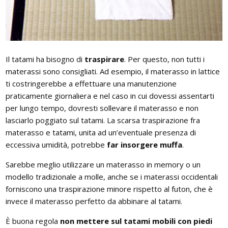
Pareti attrezzate
Cucine
Il tatami ha bisogno di
traspirare
. Per questo, non tutti i
Materassi ad hoc
materassi sono consigliati. Ad esempio, il materasso in lattice
ti costringerebbe a effettuare una manutenzione
DISCIPLINE
praticamente giornaliera e nel caso in cui dovessi assentarti
Scuole / Operatori Shiatsu
per lungo tempo, dovresti sollevare il materasso e non
lasciarlo poggiato sul tatami. La scarsa traspirazione fra
App Shiatsu e agopuntura
materasso e tatami, unita ad un’eventuale presenza di
eccessiva umidità, potrebbe
far insorgere muffa
.
Yoga
Sarebbe meglio utilizzare un materasso in memory o un
modello tradizionale a molle, anche se i materassi occidentali
OUTLET
forniscono una traspirazione minore rispetto al futon, che è
Outlet
invece il materasso perfetto da abbinare al tatami.
È buona regola
non mettere sul tatami mobili con piedi