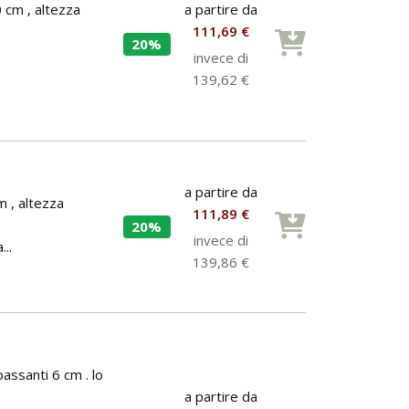
a partire da
 cm , altezza
111,69 €
20%
invece di
139,62 €
a partire da
m , altezza
111,89 €
20%
invece di
..
139,86 €
assanti 6 cm . lo
a partire da