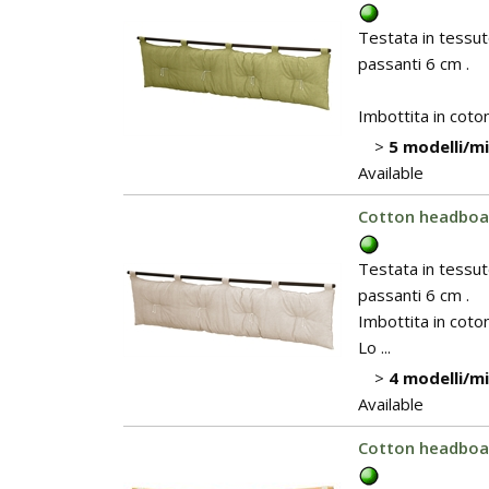
Testata in tessut
passanti 6 cm .
Imbottita in coton
>
5 modelli/m
Available
Cotton headboar
Testata in tessut
passanti 6 cm .
Imbottita in coto
Lo ...
>
4 modelli/m
Available
Cotton headboar