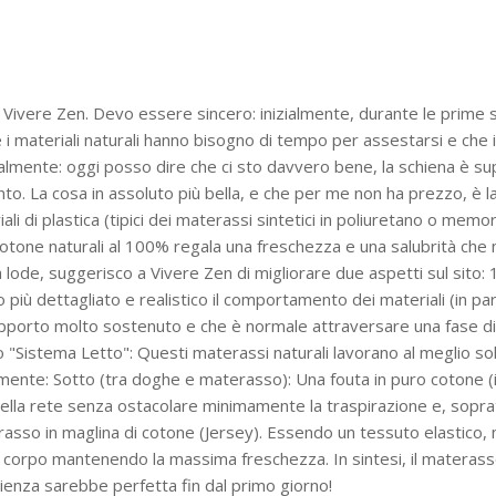
i Vivere Zen. Devo essere sincero: inizialmente, durante le prime 
 i materiali naturali hanno bisogno di tempo per assestarsi e che i
icalmente: oggi posso dire che ci sto davvero bene, la schiena è su
to. La cosa in assoluto più bella, e che per me non ha prezzo, è l
ali di plastica (tipici dei materassi sintetici in poliuretano o mem
 cotone naturali al 100% regala una freschezza e una salubrità che
lode, suggerisco a Vivere Zen di migliorare due aspetti sul sito: 1
iù dettagliato e realistico il comportamento dei materiali (in parti
un supporto molto sostenuto e che è normale attraversare una fase d
to "Sistema Letto": Questi materassi naturali lavorano al meglio so
mente: Sotto (tra doghe e materasso): Una fouta in puro cotone (il
ella rete senza ostacolare minimamente la traspirazione e, soprattut
rasso in maglina di cotone (Jersey). Essendo un tessuto elastico, n
 il corpo mantenendo la massima freschezza. In sintesi, il materas
perienza sarebbe perfetta fin dal primo giorno!