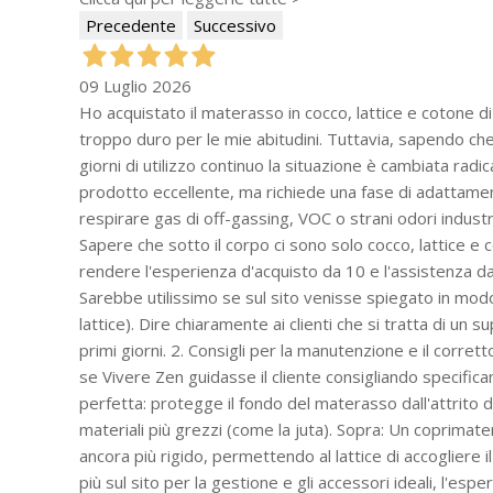
Precedente
Successivo
09 Luglio 2026
Ho acquistato il materasso in cocco, lattice e cotone d
troppo duro per le mie abitudini. Tuttavia, sapendo che
giorni di utilizzo continuo la situazione è cambiata rad
prodotto eccellente, ma richiede una fase di adattamen
respirare gas di off-gassing, VOC o strani odori industri
Sapere che sotto il corpo ci sono solo cocco, lattice e
rendere l'esperienza d'acquisto da 10 e l'assistenza da 
Sarebbe utilissimo se sul sito venisse spiegato in modo p
lattice). Dire chiaramente ai clienti che si tratta di 
primi giorni. 2. Consigli per la manutenzione e il corret
se Vivere Zen guidasse il cliente consigliando specifica
perfetta: protegge il fondo del materasso dall'attrito d
materiali più grezzi (come la juta). Sopra: Un coprimate
ancora più rigido, permettendo al lattice di accogliere
più sul sito per la gestione e gli accessori ideali, l'es