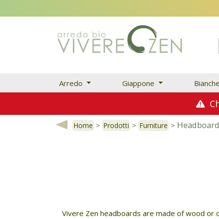
Arredo
Giappone
Bianch
Chi
Headboard
>
>
>
Home
Prodotti
Furniture
Vivere Zen headboards are made of wood or co