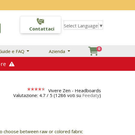
Select Language
▼
Contattaci
0
Guide e FAQ
Azienda
mbre
Vivere Zen -
Headboards
Valutazione:
4.7
/
5
(
1286
voti su
Feedaty
)
to choose between raw or colored fabric