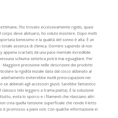
settimane, l'ho trovato eccessivamente rigido, quasi
l corpo deve abituarsi, ho voluto insistere. Dopo molti
pportata benissimo e la qualità del sonno è alta. È un
a totale assenza di chimica. Dormire sapendo di non
ory appena scartati) dà una pace mentale incredibile.
 nessuna schiuma sintetica potrà mai eguagliare. Per
. Maggiore precisione nelle descrizioni dei prodotti:
colare la rigidità iniziale data dal cocco abbinato al
i adattamento eviterebbe inutili preoccupazioni nei
lo se abbinati agli accessori giusti. Sarebbe fantastico
 classico telo leggero a trama piatta). È la soluzione
to, evita lo sporco e i filamenti che rilasciano altri
on crea quella tensione superficiale che rende il letto
so è promosso a pieni voti. Con qualche informazione in