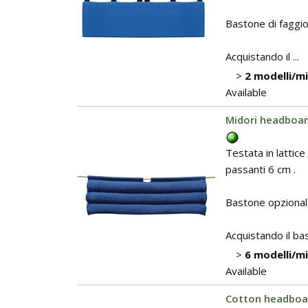
Bastone di faggio
Acquistando il ...
>
2 modelli/m
Available
Midori headboar
Testata in lattic
passanti 6 cm .
Bastone opzional
Acquistando il ba
>
6 modelli/m
Available
Cotton headboar