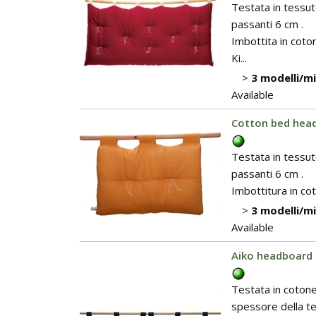
Testata in tessut
passanti 6 cm .
Imbottita in coto
Ki...
>
3 modelli/m
Available
Cotton bed head
Testata in tessut
passanti 6 cm .
Imbottitura in co
>
3 modelli/m
Available
Aiko headboard 
Testata in cotone
spessore della tes