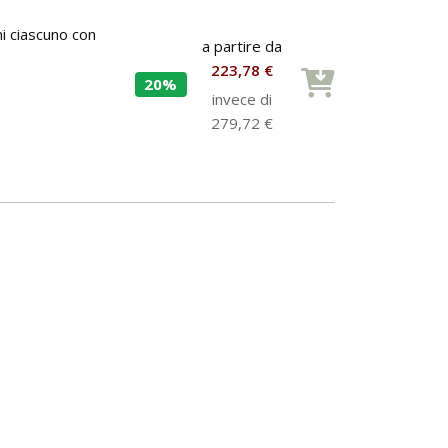
i ciascuno con
a partire da
223,78 €
20%
invece di
279,72 €