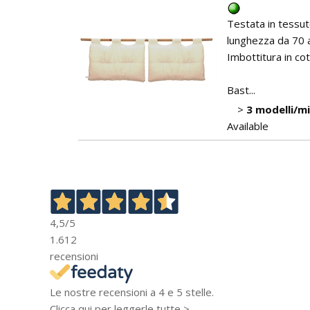
Testata in tessut
lunghezza da 70 a
Imbottitura in co
Bast...
>
3 modelli/m
Available
4,5
/5
1.612
recensioni
Le nostre recensioni a 4 e 5 stelle.
Clicca qui per leggerle tutte >