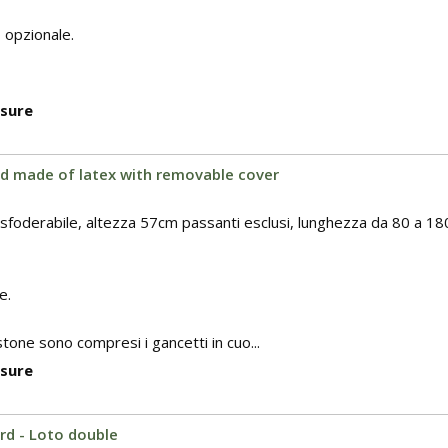
 opzionale.
isure
d made of latex with removable cover
e sfoderabile, altezza 57cm passanti esclusi, lunghezza da 80 a 18
e.
stone sono compresi i gancetti in cuo...
isure
d - Loto double