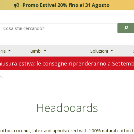
Promo Estive! 20% fino al 31 Agosto
eria
Bimbi
Soluzioni
usura estiva: le consegne riprenderanno a Sette
s
Headboards
tton, coconut, latex and upholstered with 100% natural cotton 