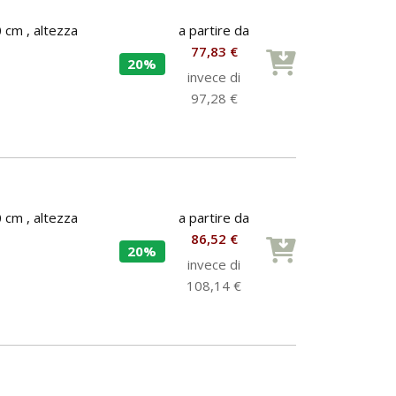
a partire da
 cm , altezza
77,83 €
20%
invece di
97,28 €
a partire da
 cm , altezza
86,52 €
20%
invece di
108,14 €