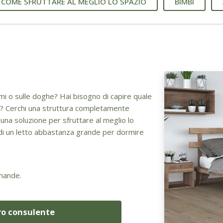
COME SFRUTTARE AL MEGLIO LO SPAZIO
BIMBI
mi o sulle doghe? Hai bisogno di capire quale
nze? Cerchi una struttura completamente
i una soluzione per sfruttare al meglio lo
a di un letto abbastanza grande per dormire
omande.
ro consulente