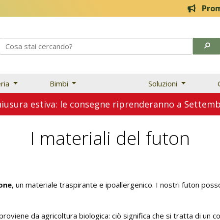
Promo Estive! 20%
eria
Bimbi
Soluzioni
usura estiva: le consegne riprenderanno a Sette
I materiali del futon
tone
, un materiale traspirante e ipoallergenico. I nostri futon po
roviene da agricoltura biologica: ciò significa che si tratta di un 