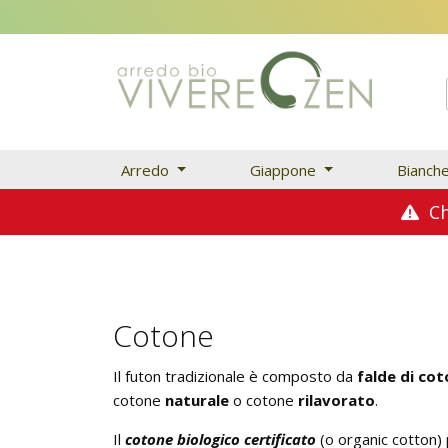
Arredo
Giappone
Bianch
Chi
Cotone
Il futon tradizionale è composto da
falde di co
cotone
naturale
o cotone
rilavorato
.
Il
cotone biologico certificato
(o organic cotton) p