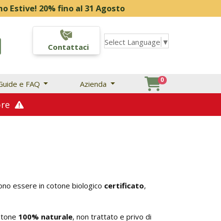
 fino al 31 Agosto
Select Language
▼
Contattaci
0
Guide e FAQ
Azienda
mbre
ssono essere in cotone biologico
certificato
,
cotone
100% naturale
, non trattato e privo di