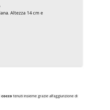
)
lana. Altezza 14 cm e
.
i cocco
tenuti insieme grazie all’aggiunzione di