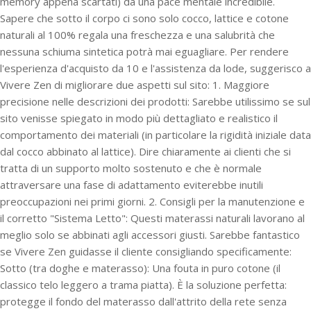
memory appena scartati) dà una pace mentale incredibile.
Sapere che sotto il corpo ci sono solo cocco, lattice e cotone
naturali al 100% regala una freschezza e una salubrità che
nessuna schiuma sintetica potrà mai eguagliare. Per rendere
l'esperienza d'acquisto da 10 e l'assistenza da lode, suggerisco a
Vivere Zen di migliorare due aspetti sul sito: 1. Maggiore
precisione nelle descrizioni dei prodotti: Sarebbe utilissimo se sul
sito venisse spiegato in modo più dettagliato e realistico il
comportamento dei materiali (in particolare la rigidità iniziale data
dal cocco abbinato al lattice). Dire chiaramente ai clienti che si
tratta di un supporto molto sostenuto e che è normale
attraversare una fase di adattamento eviterebbe inutili
preoccupazioni nei primi giorni. 2. Consigli per la manutenzione e
il corretto "Sistema Letto": Questi materassi naturali lavorano al
meglio solo se abbinati agli accessori giusti. Sarebbe fantastico
se Vivere Zen guidasse il cliente consigliando specificamente:
Sotto (tra doghe e materasso): Una fouta in puro cotone (il
classico telo leggero a trama piatta). È la soluzione perfetta:
protegge il fondo del materasso dall'attrito della rete senza