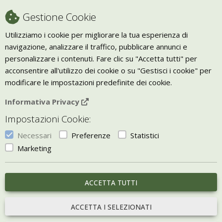
Condizioni di vendita
Gestione Cookie
Recesso
Utilizziamo i cookie per migliorare la tua esperienza di
navigazione, analizzare il traffico, pubblicare annunci e
Trasporto
personalizzare i contenuti. Fare clic su "Accetta tutti" per
Giornale Bio
acconsentire all'utilizzo dei cookie o su "Gestisci i cookie" per
modificare le impostazioni predefinite dei cookie.
VIVERE ZEN
Informativa Privacy
Bio Arredamento
Impostazioni Cookie:
Vivere Zen è un marchio di Uketis srls
p.iva IT06473130828
Necessari
Preferenze
Statistici
Vieni a trovarci a
Torino
Marketing
Gestisci i Cookie
ACCETTA TUTTI
portale sviluppato con
Bill e-commerce
ACCETTA I SELEZIONATI