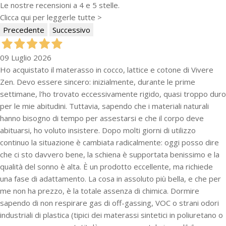
Le nostre recensioni a 4 e 5 stelle.
Pareti attrezzate
Clicca qui per leggerle tutte >
Precedente
Successivo
Cucine
09 Luglio 2026
Materassi ad hoc
Ho acquistato il materasso in cocco, lattice e cotone di Vivere
Zen. Devo essere sincero: inizialmente, durante le prime
DISCIPLINE
settimane, l'ho trovato eccessivamente rigido, quasi troppo duro
Scuole / Operatori Shiatsu
per le mie abitudini. Tuttavia, sapendo che i materiali naturali
hanno bisogno di tempo per assestarsi e che il corpo deve
abituarsi, ho voluto insistere. Dopo molti giorni di utilizzo
App Shiatsu e agopuntura
continuo la situazione è cambiata radicalmente: oggi posso dire
che ci sto davvero bene, la schiena è supportata benissimo e la
Yoga
qualità del sonno è alta. È un prodotto eccellente, ma richiede
OUTLET
una fase di adattamento. La cosa in assoluto più bella, e che per
me non ha prezzo, è la totale assenza di chimica. Dormire
Outlet
sapendo di non respirare gas di off-gassing, VOC o strani odori
industriali di plastica (tipici dei materassi sintetici in poliuretano o