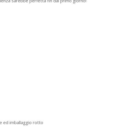
perienza sarebbe perfetta fin dal primo giorno!
e ed imballaggio rotto