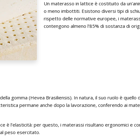
Un materasso in lattice è costituito da un’anima
o meno imbottiti. Esistono diversi tipi di schiu
rispetto delle normative europee, i materassi
contengono almeno l’85% di sostanza di origi
o della gomma (Hevea Brasiliensis). In natura, il suo ruolo è quello 
tteristica permane anche dopo la lavorazione, conferendo ai matera
ice è l’elasticità: per questo, i materassi risultano ergonomici e con
al peso esercitato.