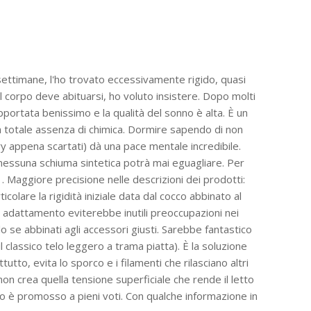
settimane, l'ho trovato eccessivamente rigido, quasi
l corpo deve abituarsi, ho voluto insistere. Dopo molti
pportata benissimo e la qualità del sonno è alta. È un
a totale assenza di chimica. Dormire sapendo di non
ory appena scartati) dà una pace mentale incredibile.
 nessuna schiuma sintetica potrà mai eguagliare. Per
. Maggiore precisione nelle descrizioni dei prodotti:
colare la rigidità iniziale data dal cocco abbinato al
i adattamento eviterebbe inutili preoccupazioni nei
lo se abbinati agli accessori giusti. Sarebbe fantastico
 classico telo leggero a trama piatta). È la soluzione
to, evita lo sporco e i filamenti che rilasciano altri
on crea quella tensione superficiale che rende il letto
so è promosso a pieni voti. Con qualche informazione in