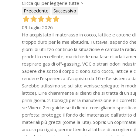
Clicca qui per leggerle tutte >
Precedente
Successivo
09 Luglio 2026
Ho acquistato il materasso in cocco, lattice e cotone d
troppo duro per le mie abitudini. Tuttavia, sapendo che
giorni di utilizzo continuo la situazione è cambiata rad
prodotto eccellente, ma richiede una fase di adattamen
respirare gas di off-gassing, VOC o strani odori industri
Sapere che sotto il corpo ci sono solo cocco, lattice e
rendere l'esperienza d'acquisto da 10 e l'assistenza da 
Sarebbe utilissimo se sul sito venisse spiegato in modo p
lattice). Dire chiaramente ai clienti che si tratta di 
primi giorni. 2. Consigli per la manutenzione e il corret
se Vivere Zen guidasse il cliente consigliando specifica
perfetta: protegge il fondo del materasso dall'attrito d
materiali più grezzi (come la juta). Sopra: Un coprimate
ancora più rigido, permettendo al lattice di accogliere