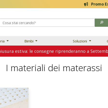
Promo Estive! 20
eria
Bimbi
Soluzioni
usura estiva: le consegne riprenderanno a Sette
I materiali dei materassi