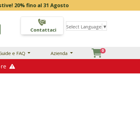
% fino al 31 Agosto
Select Language
▼
Contattaci
0
Guide e FAQ
Azienda
mbre