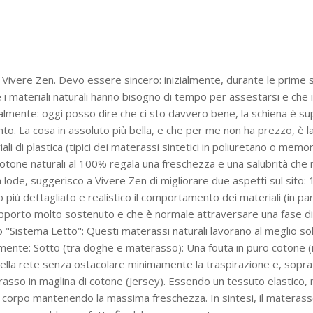
i Vivere Zen. Devo essere sincero: inizialmente, durante le prime 
 i materiali naturali hanno bisogno di tempo per assestarsi e che i
icalmente: oggi posso dire che ci sto davvero bene, la schiena è su
to. La cosa in assoluto più bella, e che per me non ha prezzo, è l
ali di plastica (tipici dei materassi sintetici in poliuretano o mem
 cotone naturali al 100% regala una freschezza e una salubrità che
lode, suggerisco a Vivere Zen di migliorare due aspetti sul sito: 1
iù dettagliato e realistico il comportamento dei materiali (in parti
un supporto molto sostenuto e che è normale attraversare una fase d
to "Sistema Letto": Questi materassi naturali lavorano al meglio so
mente: Sotto (tra doghe e materasso): Una fouta in puro cotone (il
ella rete senza ostacolare minimamente la traspirazione e, soprattut
rasso in maglina di cotone (Jersey). Essendo un tessuto elastico, n
 il corpo mantenendo la massima freschezza. In sintesi, il materas