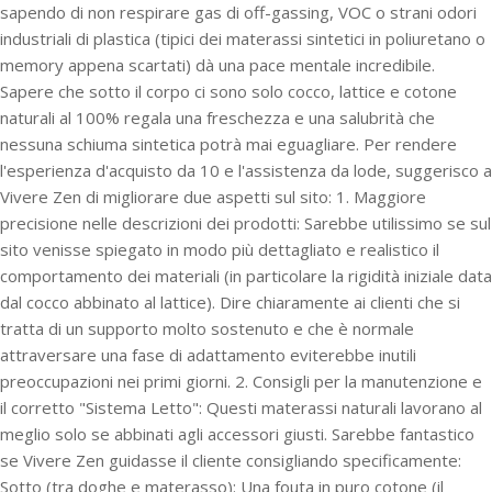
sapendo di non respirare gas di off-gassing, VOC o strani odori
industriali di plastica (tipici dei materassi sintetici in poliuretano o
memory appena scartati) dà una pace mentale incredibile.
Sapere che sotto il corpo ci sono solo cocco, lattice e cotone
naturali al 100% regala una freschezza e una salubrità che
nessuna schiuma sintetica potrà mai eguagliare. Per rendere
l'esperienza d'acquisto da 10 e l'assistenza da lode, suggerisco a
Vivere Zen di migliorare due aspetti sul sito: 1. Maggiore
precisione nelle descrizioni dei prodotti: Sarebbe utilissimo se sul
sito venisse spiegato in modo più dettagliato e realistico il
comportamento dei materiali (in particolare la rigidità iniziale data
dal cocco abbinato al lattice). Dire chiaramente ai clienti che si
tratta di un supporto molto sostenuto e che è normale
attraversare una fase di adattamento eviterebbe inutili
preoccupazioni nei primi giorni. 2. Consigli per la manutenzione e
il corretto "Sistema Letto": Questi materassi naturali lavorano al
meglio solo se abbinati agli accessori giusti. Sarebbe fantastico
se Vivere Zen guidasse il cliente consigliando specificamente:
Sotto (tra doghe e materasso): Una fouta in puro cotone (il