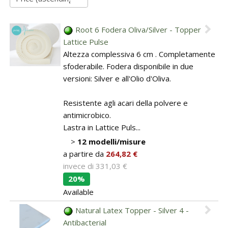
BAGNO
Guide: Letti e Divani in legno
I materiali dei materassi in lattice
PICCOLI SPAZI
Dividers and Shoji
Bathroom linen
Root 6 Fodera Oliva/Silver - Topper
Camera da letto piccola
Lattice Pulse
Japanese prints
Altezza complessiva 6 cm . Completamente
Camera da letto su soppalco o mansarda
sfoderabile. Fodera disponibile in due
Kit Tatami + Futon
versioni: Silver e all'Olio d'Oliva.
DISCIPLINE OLISTICHE
SU MISURA
Resistente agli acari della polvere e
Area meditazione e relax
Sliding doors / Fusuma
antimicrobico.
Lastra in Lattice Puls...
SERVIZI
>
12 modelli/misure
a partire da
264,82 €
Interior color design & feng shui
invece di
331,03 €
20%
Available
Natural Latex Topper - Silver 4 -
Antibacterial