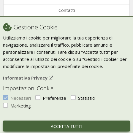
Contatti
Condizioni di vendita
Gestione Cookie
Recesso
Utilizziamo i cookie per migliorare la tua esperienza di
navigazione, analizzare il traffico, pubblicare annunci e
Trasporto
personalizzare i contenuti. Fare clic su "Accetta tutti" per
Giornale Bio
acconsentire all'utilizzo dei cookie o su "Gestisci i cookie" per
modificare le impostazioni predefinite dei cookie.
VIVERE ZEN
Informativa Privacy
Bio Arredamento
Impostazioni Cookie:
Vivere Zen è un marchio di Uketis srls
p.iva IT06473130828
Necessari
Preferenze
Statistici
Vieni a trovarci a
Torino
Marketing
Gestisci i Cookie
ACCETTA TUTTI