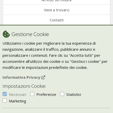
Vieni a trovarci
Contatti
Condizioni di vendita
Gestione Cookie
Recesso
Utilizziamo i cookie per migliorare la tua esperienza di
navigazione, analizzare il traffico, pubblicare annunci e
Trasporto
personalizzare i contenuti. Fare clic su "Accetta tutti" per
Giornale Bio
acconsentire all'utilizzo dei cookie o su "Gestisci i cookie" per
modificare le impostazioni predefinite dei cookie.
VIVERE ZEN
Informativa Privacy
Bio Arredamento
Impostazioni Cookie:
Vivere Zen è un marchio di Uketis srls
p.iva IT06473130828
Necessari
Preferenze
Statistici
Vieni a trovarci a
Torino
Marketing
Gestisci i Cookie