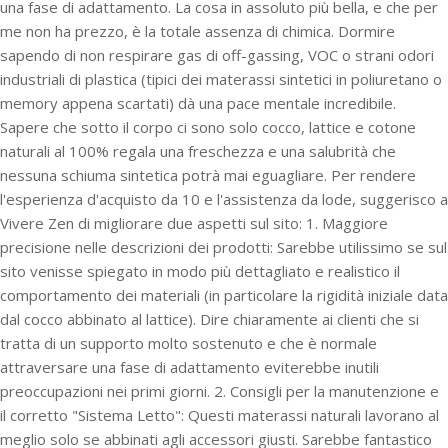
una fase di adattamento. La cosa in assoluto più bella, e che per
me non ha prezzo, è la totale assenza di chimica. Dormire
sapendo di non respirare gas di off-gassing, VOC o strani odori
industriali di plastica (tipici dei materassi sintetici in poliuretano o
memory appena scartati) dà una pace mentale incredibile.
Sapere che sotto il corpo ci sono solo cocco, lattice e cotone
naturali al 100% regala una freschezza e una salubrità che
nessuna schiuma sintetica potrà mai eguagliare. Per rendere
l'esperienza d'acquisto da 10 e l'assistenza da lode, suggerisco a
Vivere Zen di migliorare due aspetti sul sito: 1. Maggiore
precisione nelle descrizioni dei prodotti: Sarebbe utilissimo se sul
sito venisse spiegato in modo più dettagliato e realistico il
comportamento dei materiali (in particolare la rigidità iniziale data
dal cocco abbinato al lattice). Dire chiaramente ai clienti che si
tratta di un supporto molto sostenuto e che è normale
attraversare una fase di adattamento eviterebbe inutili
preoccupazioni nei primi giorni. 2. Consigli per la manutenzione e
il corretto "Sistema Letto": Questi materassi naturali lavorano al
meglio solo se abbinati agli accessori giusti. Sarebbe fantastico