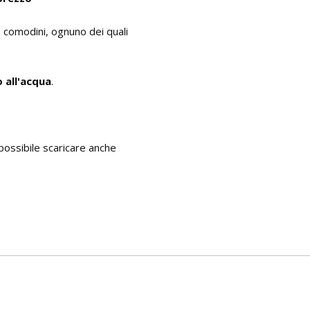
2 comodini, ognuno dei quali
o all'acqua
.
è possibile scaricare anche