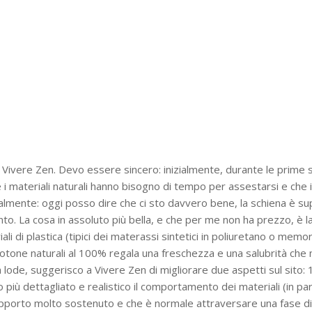
i Vivere Zen. Devo essere sincero: inizialmente, durante le prime 
 i materiali naturali hanno bisogno di tempo per assestarsi e che i
icalmente: oggi posso dire che ci sto davvero bene, la schiena è su
to. La cosa in assoluto più bella, e che per me non ha prezzo, è l
ali di plastica (tipici dei materassi sintetici in poliuretano o mem
 cotone naturali al 100% regala una freschezza e una salubrità che
lode, suggerisco a Vivere Zen di migliorare due aspetti sul sito: 1
iù dettagliato e realistico il comportamento dei materiali (in parti
un supporto molto sostenuto e che è normale attraversare una fase d