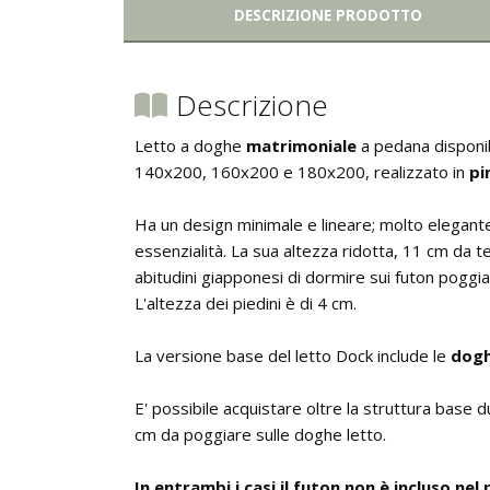
DESCRIZIONE PRODOTTO
Descrizione
Letto a doghe
matrimoniale
a pedana disponib
140x200, 160x200 e 180x200, realizzato in
pi
Ha un design minimale e lineare; molto elegante
essenzialità. La sua altezza ridotta, 11 cm da te
abitudini giapponesi di dormire sui futon poggia
L'altezza dei piedini è di 4 cm.
La versione base del letto Dock include le
dog
E' possibile acquistare oltre la struttura base 
cm da poggiare sulle doghe letto.
In entrambi i casi il futon non è incluso nel