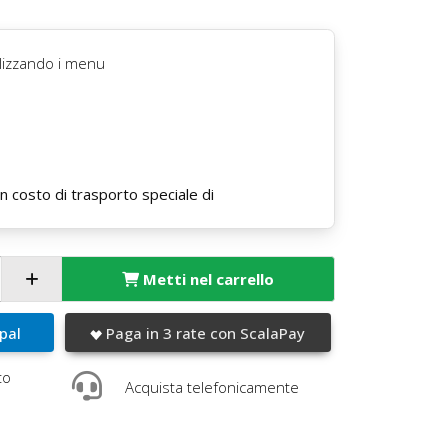
ilizzando i menu
 costo di trasporto speciale di
Metti nel carrello
pal
Paga in 3 rate con ScalaPay
to
Acquista telefonicamente