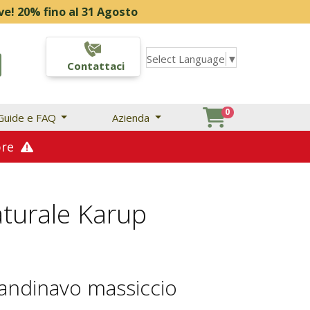
ino al 31 Agosto
Select Language
▼
Contattaci
0
Guide e FAQ
Azienda
mbre
turale Karup
candinavo massiccio