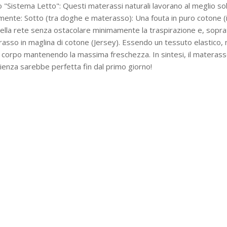
to "Sistema Letto": Questi materassi naturali lavorano al meglio so
mente: Sotto (tra doghe e materasso): Una fouta in puro cotone (il
ella rete senza ostacolare minimamente la traspirazione e, soprattut
rasso in maglina di cotone (Jersey). Essendo un tessuto elastico, n
 il corpo mantenendo la massima freschezza. In sintesi, il materas
perienza sarebbe perfetta fin dal primo giorno!