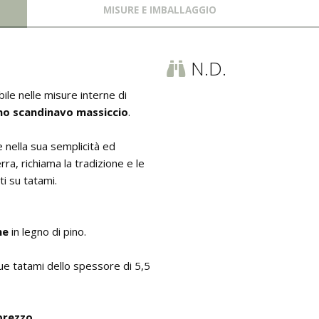
MISURE E IMBALLAGGIO
N.D.
ile nelle misure interne di
no scandinavo massiccio
.
 nella sua semplicità ed
rra, richiama la tradizione e le
ti su tatami.
he
in legno di pino.
due tatami dello spessore di 5,5
 prezzo