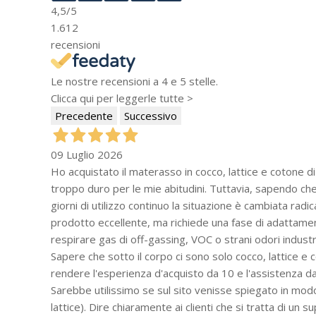
4,5
/5
1.612
recensioni
Le nostre recensioni a 4 e 5 stelle.
Clicca qui per leggerle tutte >
Precedente
Successivo
09 Luglio 2026
Ho acquistato il materasso in cocco, lattice e cotone d
troppo duro per le mie abitudini. Tuttavia, sapendo che
giorni di utilizzo continuo la situazione è cambiata rad
prodotto eccellente, ma richiede una fase di adattamen
respirare gas di off-gassing, VOC o strani odori industri
Sapere che sotto il corpo ci sono solo cocco, lattice e
rendere l'esperienza d'acquisto da 10 e l'assistenza da 
Sarebbe utilissimo se sul sito venisse spiegato in modo p
lattice). Dire chiaramente ai clienti che si tratta di 