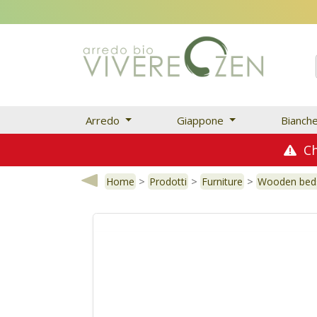
Arredo
Giappone
Bianch
Chi
>
>
>
Home
Prodotti
Furniture
Wooden bed