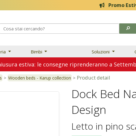
Promo Estive! 20% f
eria
Bimbi
Soluzioni
usura estiva: le consegne riprenderanno a Sette
Product detail
>
>
s
Wooden beds - Karup collection
Dock Bed Na
Design
Letto in pino s