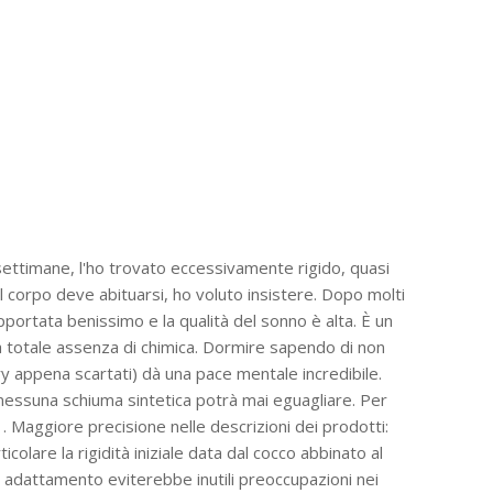
settimane, l'ho trovato eccessivamente rigido, quasi
l corpo deve abituarsi, ho voluto insistere. Dopo molti
pportata benissimo e la qualità del sonno è alta. È un
a totale assenza di chimica. Dormire sapendo di non
ory appena scartati) dà una pace mentale incredibile.
 nessuna schiuma sintetica potrà mai eguagliare. Per
. Maggiore precisione nelle descrizioni dei prodotti:
colare la rigidità iniziale data dal cocco abbinato al
i adattamento eviterebbe inutili preoccupazioni nei