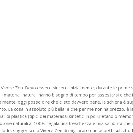
i Vivere Zen. Devo essere sincero: inizialmente, durante le prime 
 i materiali naturali hanno bisogno di tempo per assestarsi e che i
icalmente: oggi posso dire che ci sto davvero bene, la schiena è su
to. La cosa in assoluto più bella, e che per me non ha prezzo, è l
ali di plastica (tipici dei materassi sintetici in poliuretano o mem
 cotone naturali al 100% regala una freschezza e una salubrità che
lode, suggerisco a Vivere Zen di migliorare due aspetti sul sito: 1