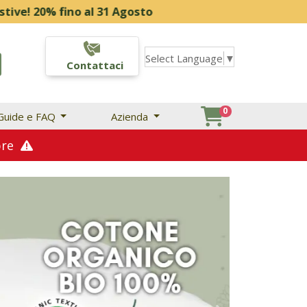
no al 31 Agosto
Select Language
▼
Contattaci
0
Guide e FAQ
Azienda
mbre