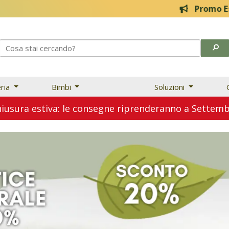
Promo Estive! 20% fi
eria
Bimbi
Soluzioni
usura estiva: le consegne riprenderanno a Sette