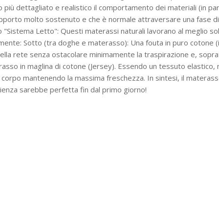
iù dettagliato e realistico il comportamento dei materiali (in parti
un supporto molto sostenuto e che è normale attraversare una fase d
to "Sistema Letto": Questi materassi naturali lavorano al meglio so
mente: Sotto (tra doghe e materasso): Una fouta in puro cotone (il
ella rete senza ostacolare minimamente la traspirazione e, soprattut
rasso in maglina di cotone (Jersey). Essendo un tessuto elastico, n
 il corpo mantenendo la massima freschezza. In sintesi, il materas
perienza sarebbe perfetta fin dal primo giorno!