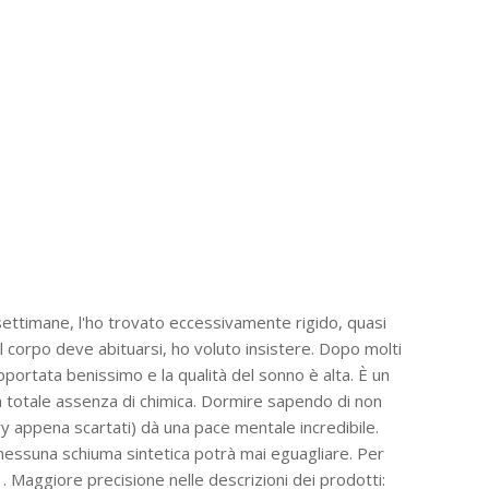
settimane, l'ho trovato eccessivamente rigido, quasi
l corpo deve abituarsi, ho voluto insistere. Dopo molti
pportata benissimo e la qualità del sonno è alta. È un
a totale assenza di chimica. Dormire sapendo di non
ory appena scartati) dà una pace mentale incredibile.
 nessuna schiuma sintetica potrà mai eguagliare. Per
. Maggiore precisione nelle descrizioni dei prodotti: