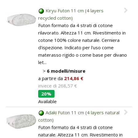
Pareti attrezzate
Kiryu Futon 11 cm (4 layers
recycled cotton)
Cucine
Futon formato da 4 strati di cotone
rilavorato. Altezza 11 cm. Rivestimento in
Materassi ad hoc
cotone 100% colore naturale. Cerniera
d'ispezione. Indicato per l'uso come
DISCIPLINE
materasso rigido o come base per divano
let...
Scuole / Operatori Shiatsu
>
6 modelli/misure
a partire da
214,86 €
App Shiatsu e agopuntura
invece di
268,57 €
20%
Yoga
Available
OUTLET
Adaki Futon 11 cm (4 layers natural
cotton)
Outlet
Futon formato da 4 strati di cotone
naturale. Altezza 11 cm. Rivestimento in