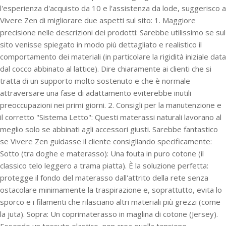
l'esperienza d'acquisto da 10 e l'assistenza da lode, suggerisco a
Vivere Zen di migliorare due aspetti sul sito: 1. Maggiore
precisione nelle descrizioni dei prodotti: Sarebbe utilissimo se sul
sito venisse spiegato in modo più dettagliato e realistico il
comportamento dei materiali (in particolare la rigidità iniziale data
dal cocco abbinato al lattice). Dire chiaramente ai clienti che si
tratta di un supporto molto sostenuto e che è normale
attraversare una fase di adattamento eviterebbe inutili
preoccupazioni nei primi giorni. 2. Consigli per la manutenzione e
il corretto "Sistema Letto": Questi materassi naturali lavorano al
meglio solo se abbinati agli accessori giusti. Sarebbe fantastico
se Vivere Zen guidasse il cliente consigliando specificamente:
Sotto (tra doghe e materasso): Una fouta in puro cotone (il
classico telo leggero a trama piatta). È la soluzione perfetta:
protegge il fondo del materasso dall'attrito della rete senza
ostacolare minimamente la traspirazione e, soprattutto, evita lo
sporco e i filamenti che rilasciano altri materiali più grezzi (come
la juta). Sopra: Un coprimaterasso in maglina di cotone (Jersey).
Essendo un tessuto elastico, non crea quella tensione