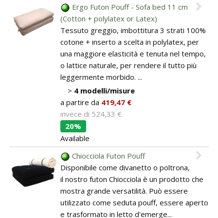
Ergo Futon Pouff - Sofa bed 11 cm
(Cotton + polylatex or Latex)
Tessuto greggio, imbottitura 3 strati 100%
cotone + inserto a scelta in polylatex, per
una maggiore elasticità e tenuta nel tempo,
o lattice naturale, per rendere il tutto più
leggermente morbido. ...
>
4 modelli/misure
a partire da
419,47 €
invece di
524,33 €
20%
Available
Chiocciola Futon Pouff
Disponibile come divanetto o poltrona,
il nostro futon Chiocciola è un prodotto che
mostra grande versatilità. Può essere
utilizzato come seduta pouff, essere aperto
e trasformato in letto d'emerge...