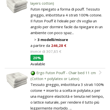
layers cotton)
Futon ripiegato a forma di pouff. Tessuto
greggio, imbottitura 4 strati 100% cotone.
Il Futon Pouff è l'ideale per chi voglia un
angolo per dormire facile da ripiegare in un
ambiente con poco spaz...
>
3 modelli/misure
a partire da
246,28 €
invece di
307,85 €
20%
Available
Ergo Futon Pouff - Chair bed 11 cm
(Cotton + polylatex or Latex)
Tessuto greggio, imbottitura 3 strati 100%
cotone + inserto a scelta in polylate,x per
una maggiore elasticità e tenuta nel tempo,
o lattice naturale, per rendere il tutto più
leggermente morbido. ...