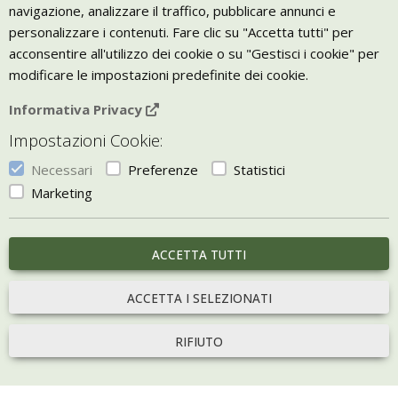
navigazione, analizzare il traffico, pubblicare annunci e
Trasporto
personalizzare i contenuti. Fare clic su "Accetta tutti" per
Giornale Bio
acconsentire all'utilizzo dei cookie o su "Gestisci i cookie" per
modificare le impostazioni predefinite dei cookie.
VIVERE ZEN
Informativa Privacy
Bio Arredamento
Impostazioni Cookie:
Vivere Zen è un marchio di Uketis srls
p.iva IT06473130828
Necessari
Preferenze
Statistici
Vieni a trovarci a
Torino
Marketing
Gestisci i Cookie
ACCETTA TUTTI
portale sviluppato con
Bill e-commerce
ACCETTA I SELEZIONATI
RIFIUTO