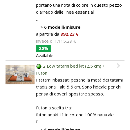
portano una nota di colore in questo pezzo
d'arredo dalle linee essenziali.
...
>
6 modelli/misure
a partire da
892,23 €
invece di
1.115,29 €
20%
Available
2 Low tatami bed kit (2,5 cm) +
Futon
I tatami ribassati pesano la metà dei tatami
tradizionali, alti 5,5 cm. Sono l'ideale per chi
pensa di doverli spostare spesso.
Futon a scelta tra:
futon adaki 11 in cotone 100% naturale.
f...
>
6 modelli/misure