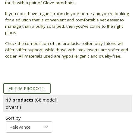
BAGNO
Closets
touch with a pair of Glove armchairs.
Guide: Letti e Divani in legno
I materiali dei materassi in lattice
PICCOLI SPAZI
Dividers and Shoji
Bathroom linen
If you don't have a guest room in your home and you're looking
ZONA GIORNO
for a solution that is convenient and comfortable yet easier to
Camera da letto piccola
manage than a bulky sofa bed, then you've come to the right
Wooden sofa beds
Japanese prints
place.
Camera da letto su soppalco o mansarda
Wooden chair-beds
Kit Tatami + Futon
Check the composition of the products: cotton-only futons will
offer stiffer support, while those with latex inserts are softer and
DISCIPLINE OLISTICHE
SU MISURA
cozier. All materials used are hypoallergenic and cruelty-free.
Wooden benches
Area meditazione e relax
Sliding doors / Fusuma
Vetrine in legno
SERVIZI
Tavoli
FILTRA PRODOTTI
Interior color design & feng shui
17 products
(88 modelli
ARREDO SU MISURA
diversi)
Armadi e mobiletti
Sort by
Pavimentazione tatami