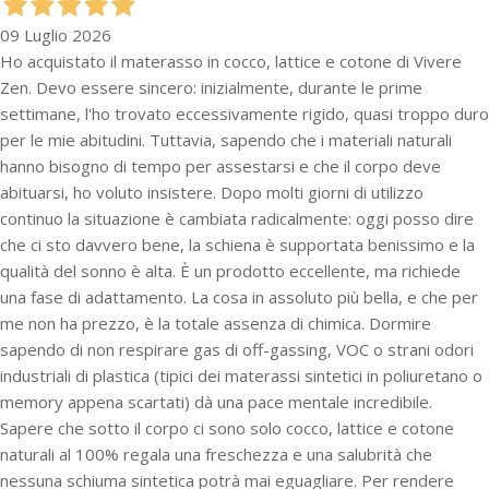
09 Luglio 2026
Ho acquistato il materasso in cocco, lattice e cotone di Vivere
Zen. Devo essere sincero: inizialmente, durante le prime
settimane, l'ho trovato eccessivamente rigido, quasi troppo duro
per le mie abitudini. Tuttavia, sapendo che i materiali naturali
hanno bisogno di tempo per assestarsi e che il corpo deve
abituarsi, ho voluto insistere. Dopo molti giorni di utilizzo
continuo la situazione è cambiata radicalmente: oggi posso dire
che ci sto davvero bene, la schiena è supportata benissimo e la
qualità del sonno è alta. È un prodotto eccellente, ma richiede
una fase di adattamento. La cosa in assoluto più bella, e che per
me non ha prezzo, è la totale assenza di chimica. Dormire
sapendo di non respirare gas di off-gassing, VOC o strani odori
industriali di plastica (tipici dei materassi sintetici in poliuretano o
memory appena scartati) dà una pace mentale incredibile.
Sapere che sotto il corpo ci sono solo cocco, lattice e cotone
naturali al 100% regala una freschezza e una salubrità che
nessuna schiuma sintetica potrà mai eguagliare. Per rendere