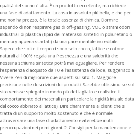
qualità del sonno è alta. È un prodotto eccellente, ma richiede
una fase di adattamento. La cosa in assoluto più bella, e che per
me non ha prezzo, è la totale assenza di chimica. Dormire
sapendo di non respirare gas di off-gassing, VOC o strani odori
industriali di plastica (tipici dei materassi sintetici in poliuretano o
memory appena scartati) dà una pace mentale incredibile.
Sapere che sotto il corpo ci sono solo cocco, lattice e cotone
naturali al 100% regala una freschezza e una salubrità che
nessuna schiuma sintetica potrà mai eguagliare. Per rendere
l'esperienza d'acquisto da 10 e l'assistenza da lode, suggerisco a
Vivere Zen di migliorare due aspetti sul sito: 1. Maggiore
precisione nelle descrizioni dei prodotti: Sarebbe utilissimo se sul
sito venisse spiegato in modo più dettagliato e realistico il
comportamento dei materiali (in particolare la rigidità iniziale data
dal cocco abbinato al lattice). Dire chiaramente ai clienti che si
tratta di un supporto molto sostenuto e che è normale
attraversare una fase di adattamento eviterebbe inutili
preoccupazioni nei primi giorni. 2. Consigli per la manutenzione e