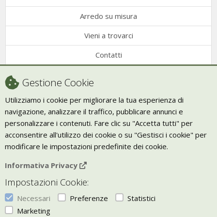
Arredo su misura
Vieni a trovarci
Contatti
Condizioni di vendita
Gestione Cookie
Recesso
Utilizziamo i cookie per migliorare la tua esperienza di
navigazione, analizzare il traffico, pubblicare annunci e
Trasporto
personalizzare i contenuti. Fare clic su "Accetta tutti" per
Giornale Bio
acconsentire all'utilizzo dei cookie o su "Gestisci i cookie" per
modificare le impostazioni predefinite dei cookie.
VIVERE ZEN
Informativa Privacy
Bio Arredamento
Impostazioni Cookie:
Vivere Zen è un marchio di Uketis srls
p.iva IT06473130828
Necessari
Preferenze
Statistici
Vieni a trovarci a
Torino
Marketing