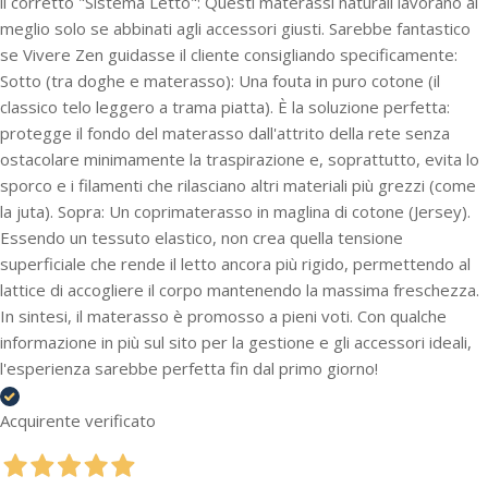
il corretto "Sistema Letto": Questi materassi naturali lavorano al
meglio solo se abbinati agli accessori giusti. Sarebbe fantastico
se Vivere Zen guidasse il cliente consigliando specificamente:
Sotto (tra doghe e materasso): Una fouta in puro cotone (il
classico telo leggero a trama piatta). È la soluzione perfetta:
protegge il fondo del materasso dall'attrito della rete senza
ostacolare minimamente la traspirazione e, soprattutto, evita lo
sporco e i filamenti che rilasciano altri materiali più grezzi (come
la juta). Sopra: Un coprimaterasso in maglina di cotone (Jersey).
Essendo un tessuto elastico, non crea quella tensione
superficiale che rende il letto ancora più rigido, permettendo al
lattice di accogliere il corpo mantenendo la massima freschezza.
In sintesi, il materasso è promosso a pieni voti. Con qualche
informazione in più sul sito per la gestione e gli accessori ideali,
l'esperienza sarebbe perfetta fin dal primo giorno!
Acquirente verificato