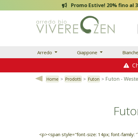
Promo Estive! 20% fino al 31 Agosto
Arredo
Giappone
Bianch
Chi
Futon - Weste
>
>
>
Home
Prodotti
Futon
Futo
<p><span style="font-size: 14px; font-family: 