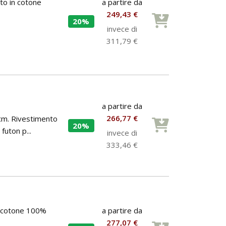
a partire da
nto in cotone
249,43 €
20%
invece di
311,79 €
a partire da
266,77 €
 cm. Rivestimento
20%
futon p...
invece di
333,46 €
a partire da
n cotone 100%
277,07 €