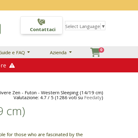
Select Language
▼
Contattaci
0
Guide e FAQ
Azienda
mbre
ivere Zen -
Futon - Western Sleeping (14/19 cm)
Valutazione:
4.7
/
5
(
1286
voti su
Feedaty
)
9 cm)
able for those who are fascinated by the