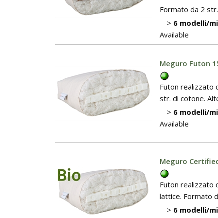
Formato da 2 str. 
>
6 modelli/m
Available
Meguro Futon 15
Futon realizzato c
str. di cotone. A
>
6 modelli/m
Available
Meguro Certifie
Futon realizzato 
lattice. Formato da
>
6 modelli/m