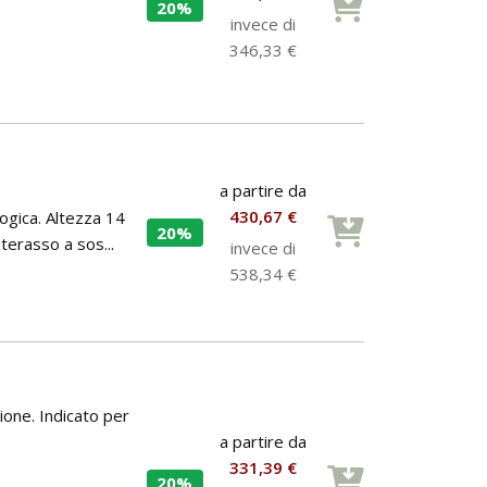
20%
invece di
346,33 €
a partire da
430,67 €
logica. Altezza 14
20%
terasso a sos...
invece di
538,34 €
ione. Indicato per
a partire da
331,39 €
20%