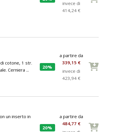
invece di
414,24 €
a partire da
339,15 €
i cotone, 1 str.
20%
e. Cerniera ...
invece di
423,94 €
a partire da
on un inserto in
484,77 €
20%
invece di