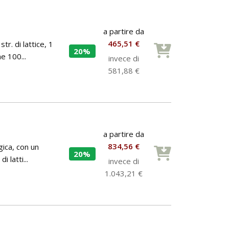
a partire da
465,51 €
r. di lattice, 1
20%
ne 100...
invece di
581,88 €
a partire da
834,56 €
gica, con un
20%
i latti...
invece di
1.043,21 €