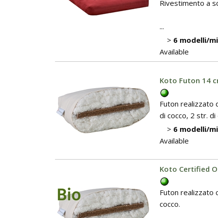
Rivestimento a sce
...
>
6 modelli/m
Available
Koto Futon 14 c
Futon realizzato 
di cocco, 2 str. 
>
6 modelli/m
Available
Koto Certified 
Futon realizzato 
cocco.