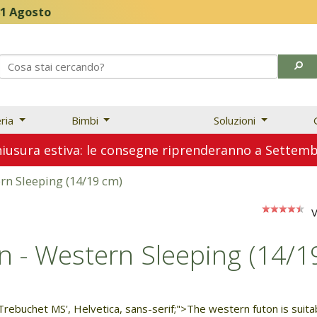
eria
Bimbi
Soluzioni
usura estiva: le consegne riprenderanno a Sette
rn Sleeping (14/19 cm)
V
n - Western Sleeping (14/1
'Trebuchet MS', Helvetica, sans-serif;">The western futon is suit