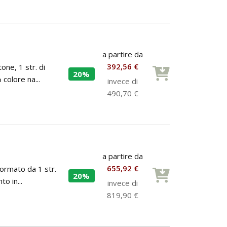
a partire da
392,56 €
one, 1 str. di
20%
 colore na...
invece di
490,70 €
a partire da
655,92 €
Formato da 1 str.
20%
to in...
invece di
819,90 €