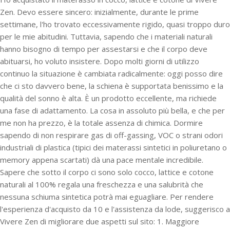
Zen. Devo essere sincero: inizialmente, durante le prime
settimane, l'ho trovato eccessivamente rigido, quasi troppo duro
per le mie abitudini. Tuttavia, sapendo che i materiali naturali
hanno bisogno di tempo per assestarsi e che il corpo deve
abituarsi, ho voluto insistere. Dopo molti giorni di utilizzo
continuo la situazione è cambiata radicalmente: oggi posso dire
che ci sto davvero bene, la schiena è supportata benissimo e la
qualità del sonno è alta. È un prodotto eccellente, ma richiede
una fase di adattamento. La cosa in assoluto più bella, e che per
me non ha prezzo, è la totale assenza di chimica. Dormire
sapendo di non respirare gas di off-gassing, VOC o strani odori
industriali di plastica (tipici dei materassi sintetici in poliuretano o
memory appena scartati) dà una pace mentale incredibile.
Sapere che sotto il corpo ci sono solo cocco, lattice e cotone
naturali al 100% regala una freschezza e una salubrità che
nessuna schiuma sintetica potrà mai eguagliare. Per rendere
l'esperienza d'acquisto da 10 e l'assistenza da lode, suggerisco a
Vivere Zen di migliorare due aspetti sul sito: 1. Maggiore