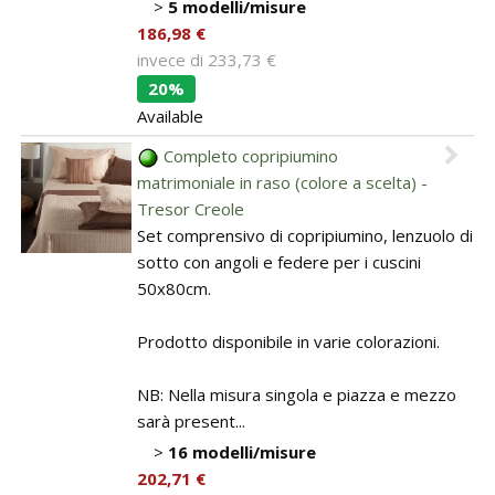
>
5 modelli/misure
186,98 €
invece di
233,73 €
20%
Available
Completo copripiumino
matrimoniale in raso (colore a scelta) -
Tresor Creole
Set comprensivo di copripiumino, lenzuolo di
sotto con angoli e federe per i cuscini
50x80cm.
Prodotto disponibile in varie colorazioni.
NB: Nella misura singola e piazza e mezzo
sarà present...
>
16 modelli/misure
202,71 €