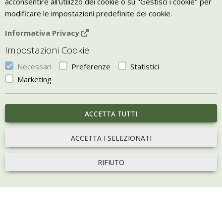
acconsentire all'utilizzo dei cookie o su "Gestisci i cookie" per
modificare le impostazioni predefinite dei cookie.
VIVERE ZEN
Informativa Privacy
Bio Arredamento
Impostazioni Cookie:
Vivere Zen è un marchio di Uketis srls
p.iva IT06473130828
Necessari
Preferenze
Statistici
Vieni a trovarci a
Torino
Marketing
Gestisci i Cookie
ACCETTA TUTTI
portale sviluppato con
Bill e-commerce
ACCETTA I SELEZIONATI
RIFIUTO