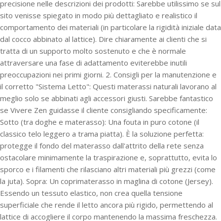
precisione nelle descrizioni dei prodotti: Sarebbe utilissimo se sul
sito venisse spiegato in modo più dettagliato e realistico il
comportamento dei materiali (in particolare la rigidità iniziale data
dal cocco abbinato al lattice). Dire chiaramente ai clienti che si
tratta di un supporto molto sostenuto e che è normale
attraversare una fase di adattamento eviterebbe inutili
preoccupazioni nei primi giorni. 2. Consigli per la manutenzione e
il corretto "Sistema Letto": Questi materassi naturali lavorano al
meglio solo se abbinati agli accessori giusti. Sarebbe fantastico
se Vivere Zen guidasse il cliente consigliando specificamente:
Sotto (tra doghe e materasso): Una fouta in puro cotone (il
classico telo leggero a trama piatta). È la soluzione perfetta:
protegge il fondo del materasso dall'attrito della rete senza
ostacolare minimamente la traspirazione e, soprattutto, evita lo
sporco e i filamenti che rilasciano altri materiali più grezzi (come
la juta). Sopra: Un coprimaterasso in maglina di cotone (Jersey).
Essendo un tessuto elastico, non crea quella tensione
superficiale che rende il letto ancora più rigido, permettendo al
lattice di accogliere il corpo mantenendo la massima freschezza.