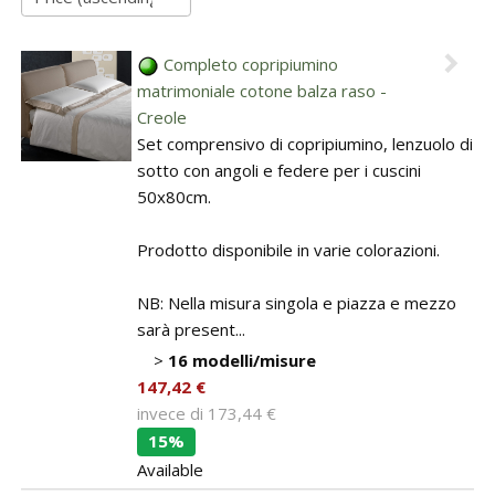
BAGNO
Closets
Guide: Letti e Divani in legno
I materiali dei materassi in lattice
PICCOLI SPAZI
Dividers and Shoji
Bathroom linen
ZONA GIORNO
Completo copripiumino
Camera da letto piccola
matrimoniale cotone balza raso -
Wooden sofa beds
Japanese prints
Creole
Camera da letto su soppalco o mansarda
Set comprensivo di copripiumino, lenzuolo di
Wooden chair-beds
Kit Tatami + Futon
sotto con angoli e federe per i cuscini
DISCIPLINE OLISTICHE
50x80cm.
SU MISURA
Wooden benches
Area meditazione e relax
Sliding doors / Fusuma
Prodotto disponibile in varie colorazioni.
Vetrine in legno
SERVIZI
NB: Nella misura singola e piazza e mezzo
Tavoli
sarà present...
Interior color design & feng shui
>
16 modelli/misure
ARREDO SU MISURA
147,42 €
invece di
173,44 €
Armadi e mobiletti
15%
Pavimentazione tatami
Available