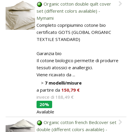
Organic cotton double quilt cover
Pareti attrezzate
set (different colors available) -
Mymami
Cucine
Completo copripiumino cotone bio
certificato GOTS (GLOBAL ORGANIC
Materassi ad hoc
TEXTILE STANDARD)
DISCIPLINE
Garanzia bio
Il cotone biologico permette di produrre
Scuole / Operatori Shiatsu
tessuti atossici e anallergici.
Viene ricavato da ...
App Shiatsu e agopuntura
>
7 modelli/misure
a partire da
150,79 €
Yoga
invece di
188,49 €
OUTLET
20%
Available
Outlet
Organic cotton french Bedcover set
double (different colors available) -