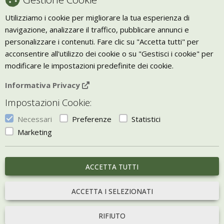
Recesso
Utilizziamo i cookie per migliorare la tua esperienza di
navigazione, analizzare il traffico, pubblicare annunci e
Trasporto
personalizzare i contenuti. Fare clic su "Accetta tutti" per
Giornale Bio
acconsentire all'utilizzo dei cookie o su "Gestisci i cookie" per
modificare le impostazioni predefinite dei cookie.
VIVERE ZEN
Informativa Privacy
Bio Arredamento
Impostazioni Cookie:
Vivere Zen è un marchio di Uketis srls
p.iva IT06473130828
Necessari
Preferenze
Statistici
Vieni a trovarci a
Torino
Marketing
Gestisci i Cookie
ACCETTA TUTTI
portale sviluppato con
Bill e-commerce
ACCETTA I SELEZIONATI
RIFIUTO