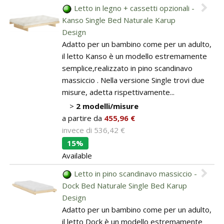
Letto in legno + cassetti opzionali -
Pareti attrezzate
Kanso Single Bed Naturale Karup
Design
Cucine
Adatto per un bambino come per un adulto,
il letto Kanso è un modello estremamente
Materassi ad hoc
semplice,realizzato in pino scandinavo
massiccio . Nella versione Single trovi due
DISCIPLINE
misure, adetta rispettivamente...
Scuole / Operatori Shiatsu
>
2 modelli/misure
a partire da
455,96 €
App Shiatsu e agopuntura
invece di
536,42 €
15%
Yoga
Available
Letto in pino scandinavo massiccio -
OUTLET
Dock Bed Naturale Single Bed Karup
Outlet
Design
Adatto per un bambino come per un adulto,
il letto Dock è un modello estremamente