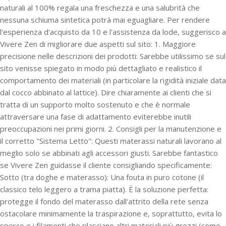
naturali al 100% regala una freschezza e una salubrità che
nessuna schiuma sintetica potrà mai eguagliare. Per rendere
l'esperienza d'acquisto da 10 e l'assistenza da lode, suggerisco a
Vivere Zen di migliorare due aspetti sul sito: 1. Maggiore
precisione nelle descrizioni dei prodotti: Sarebbe utilissimo se sul
sito venisse spiegato in modo più dettagliato e realistico il
comportamento dei materiali (in particolare la rigidità iniziale data
dal cocco abbinato al lattice). Dire chiaramente ai clienti che si
tratta di un supporto molto sostenuto e che è normale
attraversare una fase di adattamento eviterebbe inutili
preoccupazioni nei primi giorni. 2. Consigli per la manutenzione e
il corretto "Sistema Letto": Questi materassi naturali lavorano al
meglio solo se abbinati agli accessori giusti. Sarebbe fantastico
se Vivere Zen guidasse il cliente consigliando specificamente:
Sotto (tra doghe e materasso): Una fouta in puro cotone (il
classico telo leggero a trama piatta). È la soluzione perfetta:
protegge il fondo del materasso dall'attrito della rete senza
ostacolare minimamente la traspirazione e, soprattutto, evita lo
sporco e i filamenti che rilasciano altri materiali più grezzi (come