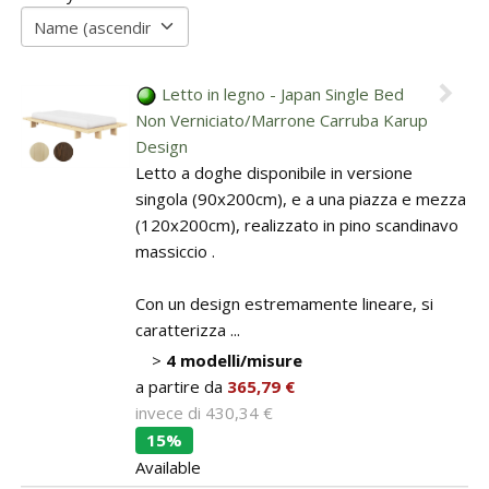
BAGNO
Closets
Guide: Letti e Divani in legno
I materiali dei materassi in lattice
PICCOLI SPAZI
Dividers and Shoji
Bathroom linen
ZONA GIORNO
Camera da letto piccola
Letto in legno - Japan Single Bed
Wooden sofa beds
Japanese prints
Non Verniciato/Marrone Carruba Karup
Camera da letto su soppalco o mansarda
Design
Wooden chair-beds
Kit Tatami + Futon
Letto a doghe disponibile in versione
DISCIPLINE OLISTICHE
singola (90x200cm), e a una piazza e mezza
SU MISURA
Wooden benches
(120x200cm), realizzato in pino scandinavo
Area meditazione e relax
Sliding doors / Fusuma
massiccio .
Vetrine in legno
SERVIZI
Con un design estremamente lineare, si
Tavoli
caratterizza ...
Interior color design & feng shui
>
4 modelli/misure
ARREDO SU MISURA
a partire da
365,79 €
Armadi e mobiletti
invece di
430,34 €
15%
Pavimentazione tatami
Available